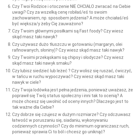
Czy Twoi Rodzice i otoczenie NIE CHCIAŁO zwracać na Ciebie
uwagi? Czy za wszelką cenę robiłaś/eś to swoim
zachowaniem, np. sposobem jedzenia? A może chciałaś/eś
być większa/y żeby Cię zauważono?
Czy Twoim głównymi posiłkami są Fast foody? Czy wiesz
skąd masz taki nawyk?
Czy używasz dużo tłuszczu w gotowaniu (margaryn, olei
rafinowanych, słoniny)? Czy wiesz skąd masz taki nawyk?
Czy Twoimi przekąskami są chipsy i słodycze? Czy wiesz
skąd masz taki nawyk smaku?
Czy lubisz siedzieć lub leżeć ? Czy wolisz się ruszać, ćwiczyć,
w tańcu w ruchu wypoczywać? Czy wiesz skąd masz taki
nawyk w ciele?
Czy Twoja lodówka jest pełna jedzenia, ponieważ uważasz, że
poprawił się Twój status społeczny i inni tak to ocenią? A
może chcesz się uwolnić od oceny innych? Dlaczego jest to
tak ważne dla Ciebie?
Czy dobrze się czujesz w dużym rozmiarze? Czy odczuwasz
łatwość w poruszaniu się, siadaniu, wykonywaniu
codziennych czynności? Czy do minimum ograniczasz ruch,
ponieważ sprawia Ci to ból i chcesz go uniknąć?