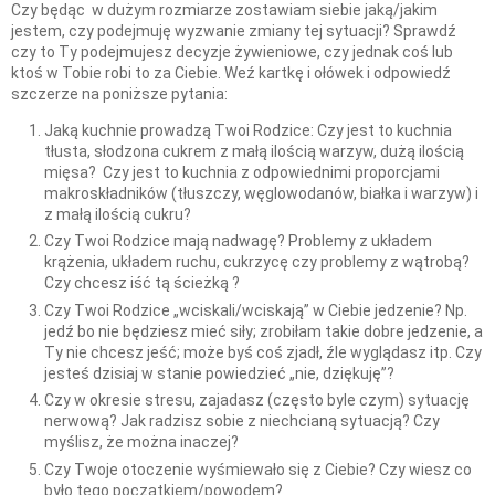
Czy będąc w dużym rozmiarze zostawiam siebie jaką/jakim
jestem, czy podejmuję wyzwanie zmiany tej sytuacji? Sprawdź
czy to Ty podejmujesz decyzje żywieniowe, czy jednak coś lub
ktoś w Tobie robi to za Ciebie. Weź kartkę i ołówek i odpowiedź
szczerze na poniższe pytania:
Jaką kuchnie prowadzą Twoi Rodzice: Czy jest to kuchnia
tłusta, słodzona cukrem z małą ilością warzyw, dużą ilością
mięsa? Czy jest to kuchnia z odpowiednimi proporcjami
makroskładników (tłuszczy, węglowodanów, białka i warzyw) i
z małą ilością cukru?
Czy Twoi Rodzice mają nadwagę? Problemy z układem
krążenia, układem ruchu, cukrzycę czy problemy z wątrobą?
Czy chcesz iść tą ścieżką ?
Czy Twoi Rodzice „wciskali/wciskają” w Ciebie jedzenie? Np.
jedź bo nie będziesz mieć siły; zrobiłam takie dobre jedzenie, a
Ty nie chcesz jeść; może byś coś zjadł, źle wyglądasz itp. Czy
jesteś dzisiaj w stanie powiedzieć „nie, dziękuję”?
Czy w okresie stresu, zajadasz (często byle czym) sytuację
nerwową? Jak radzisz sobie z niechcianą sytuacją? Czy
myślisz, że można inaczej?
Czy Twoje otoczenie wyśmiewało się z Ciebie? Czy wiesz co
było tego początkiem/powodem?