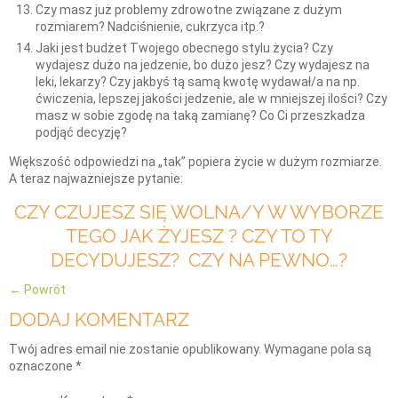
Czy masz już problemy zdrowotne związane z dużym
rozmiarem? Nadciśnienie, cukrzyca itp.?
Jaki jest budżet Twojego obecnego stylu życia? Czy
wydajesz dużo na jedzenie, bo dużo jesz? Czy wydajesz na
leki, lekarzy? Czy jakbyś tą samą kwotę wydawał/a na np.
ćwiczenia, lepszej jakości jedzenie, ale w mniejszej ilości? Czy
masz w sobie zgodę na taką zamianę? Co Ci przeszkadza
podjąć decyzję?
Większość odpowiedzi na „tak” popiera życie w dużym rozmiarze.
A teraz najważniejsze pytanie:
CZY CZUJESZ SIĘ WOLNA/Y W WYBORZE
TEGO JAK ŻYJESZ ? CZY TO TY
DECYDUJESZ? CZY NA PEWNO…?
← Powrót
DODAJ KOMENTARZ
Twój adres email nie zostanie opublikowany.
Wymagane pola są
oznaczone
*